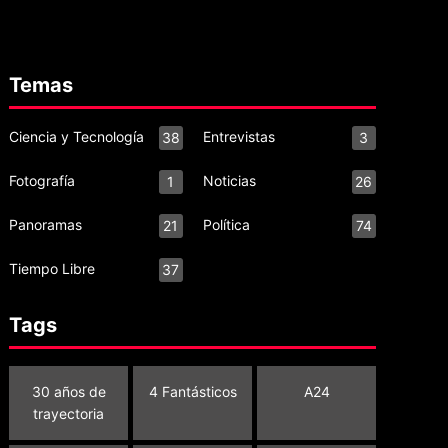
Temas
Ciencia y Tecnología
Entrevistas
38
3
1
Fotografía
Noticias
1
26
9
Panoramas
Política
21
74
Tiempo Libre
37
3
Tags
30 años de
4 Fantásticos
A24
trayectoria