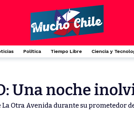
4 días ago
erno que Sorprende
ticias
Política
Tiempo Libre
Ciencia y Tecnolo
O: Una noche inolv
e La Otra Avenida durante su prometedor de