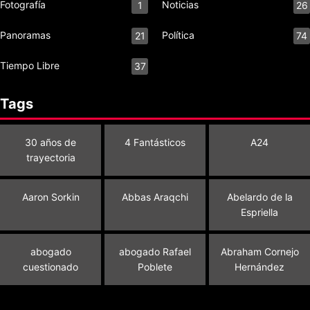
Fotografía
Noticias
1
26
9
Panoramas
Política
21
74
Tiempo Libre
37
4
Tags
30 años de
4 Fantásticos
A24
trayectoria
Aaron Sorkin
Abbas Araqchi
Abelardo de la
Espriella
abogado
abogado Rafael
Abraham Cornejo
cuestionado
Poblete
Hernández