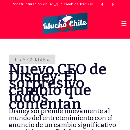
Ir
3 día
Reestructuración de IA: ¿Qué cambios trae Google y Meta?
al
contenido
TIEMPO LIBRE
Nuevo CEO de
Disney: El
sorpresivo
cambio que
todos
comentan
Disney sorprende nuevamente al
mundo del entretenimiento con el
anuncio de un cambio significativo